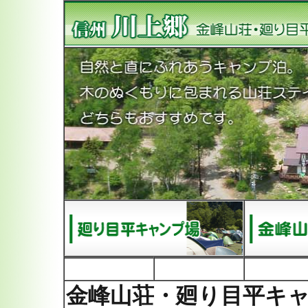
金峰山荘・廻り目平キ