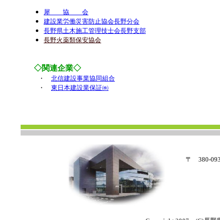
犀 協 会
建設業労働災害防止協会長野分会
長野県土木施工管理技士会長野支部
長野火薬類保安協会
◇関連企業◇
・
北信建設事業協同組合
・
東日本建設業保証㈱
〒 380-
電話026-22