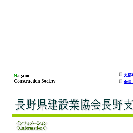
支部
N
agano
Cons
truction Society
会員i