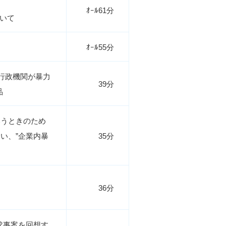
ｵｰﾙ61分
ついて
ｵｰﾙ55分
行政機関が暴力
39分
品
いうときのため
い、”企業内暴
35分
36分
求事案を回想す