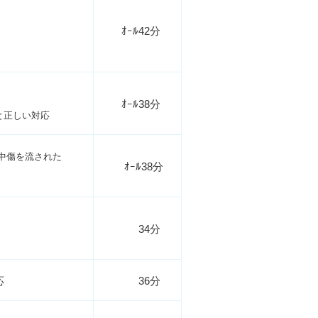
ｵｰﾙ42分
ｵｰﾙ38分
と正しい対応
中傷を流された
ｵｰﾙ38分
34分
応
36分