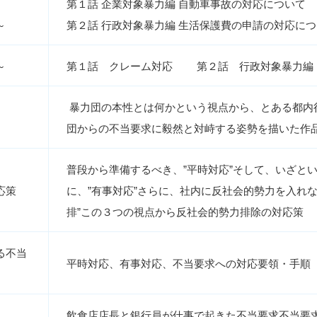
第１話 企業対象暴力編 自動車事故の対応について
～
第２話 行政対象暴力編 生活保護費の申請の対応に
～
第１話 クレーム対応 第２話 行政対象暴力編
暴力団の本性とは何かという視点から、とある都内
団からの不当要求に毅然と対峙する姿勢を描いた作
普段から準備するべき、”平時対応”そして、いざと
応策
に、”有事対応”さらに、社内に反社会的勢力を入れな
排”この３つの視点から反社会的勢力排除の対応策
る不当
平時対応、有事対応、不当要求への対応要領・手順
飲食店店長と銀行員が仕事で起きた不当要求不当要