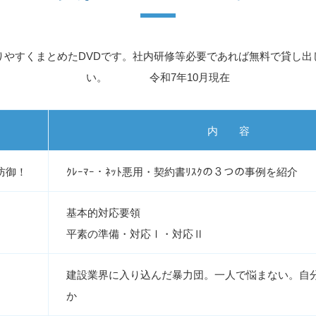
りやすくまとめたDVDです。社内研修等必要であれば無料で貸し出
い。 令和7年10月現在
内 容
防御！
ｸﾚｰﾏｰ・ﾈｯﾄ悪用・契約書ﾘｽｸの３つの事例を紹介
基本的対応要領
平素の準備・対応Ⅰ・対応Ⅱ
建設業界に入り込んだ暴力団。一人で悩まない。自
か