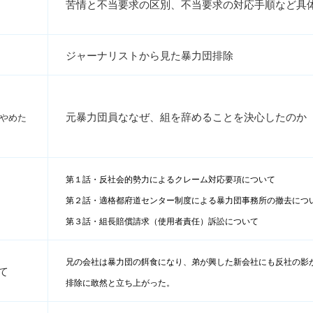
苦情と不当要求の区別、不当要求の対応手順など具
ジャーナリストから見た暴力団排除
元暴力団員ななぜ、組を辞めることを決心したのか
やめた
第１話
・反社会的勢力によるクレーム対応要項について
第２話・適格都府道センター制度による暴力団事務所の撤去につ
第３話
・組長賠償請求（使用者責任）訴訟について
兄の会社は暴力団の餌食になり、弟が興した新会社にも反社の影
て
排除に敢然と立ち上がった。