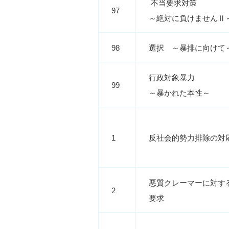
不当要求対策
97
～絶対に負けませんⅡ
98
選択 ～暴排に向けて
行政対象暴力
99
～暴かれた本性～
1
反社会的勢力排除の対
悪質クレーマーに対す
2
要求