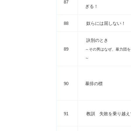
87
ぎる！
88
奴らには屈しない！
訣別のとき
89
～その男はなぜ、暴力団を
～
90
暴排の標
91
教訓 失敗を乗り越え