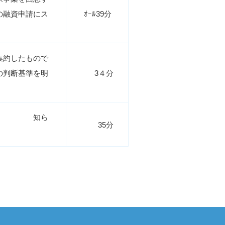
の融資申請にス
ｵｰﾙ39分
集約したもので
の判断基準を明
3４分
求事案 知ら
35分