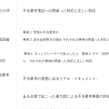
ての不
不当要求電話への間違った対応と正しい対応
！？
事例１ 苦情か不当要求か
面談編
事例２ 反社会的勢力の場合 それぞれの事例の間違った対応
事例１ ネットクレーマーで炎上したら 事例２ デマ・誹謗
対応
ら それぞれの事例の間違った対応と正しい対応
当要求
不当要求の実態に迫るリアル・ドキュメント。
ある企業で起こった暴力団による不当要求事案の対