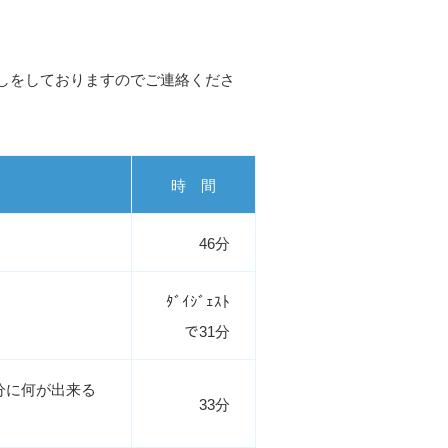
しをしておりますのでご連絡くださ
時 間
46分
ﾀﾞｲｼﾞｪｽﾄ
で31分
分に何が出来る
33分