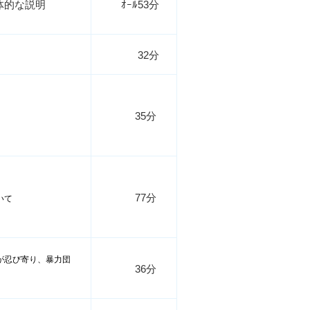
体的な説明
ｵｰﾙ53分
32分
35分
77分
いて
が忍び寄り、暴力団
36分