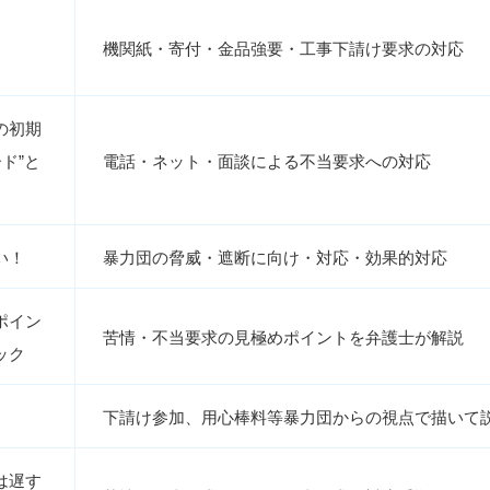
機関紙・寄付・金品強要・工事下請け要求の対応
の初期
ド”と
電話・ネット・面談による不当要求への対応
い！
暴力団の脅威・遮断に向け・対応・効果的対応
ポイン
苦情・不当要求の見極めポイントを弁護士が解説
ック
下請け参加、用心棒料等暴力団からの視点で描いて
は遅す