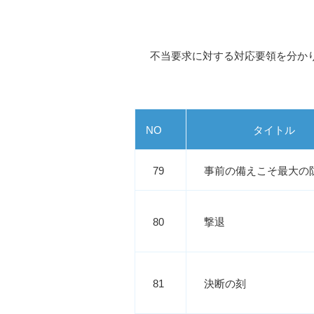
不当要求に対する対応要領を分か
NO
タイトル
79
事前の備えこそ最大の
80
撃退
81
決断の刻