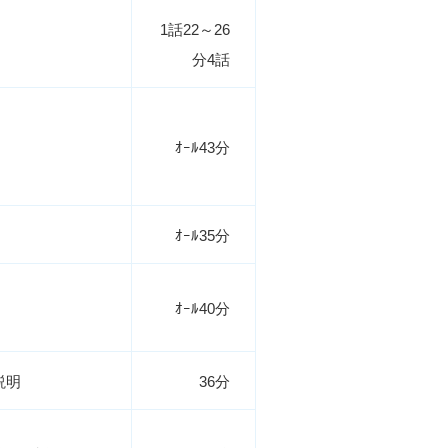
1話22～26
分4話
ｵｰﾙ43分
ｵｰﾙ35分
ｵｰﾙ40分
説明
36分