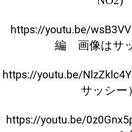
NO2
https://youtu.be/wsB3VV
編 画像はサ
https://youtu.be/NlzZklc4
サッシー
https://youtu.be/0z0Gnx5