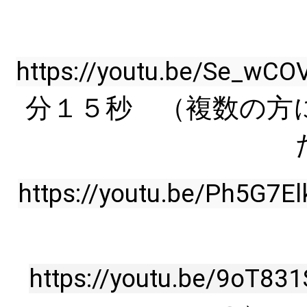
https://youtu.be/Se_wCO
分１５秒 （複数の方
https://youtu.be/Ph5G7E
https://youtu.be/9oT8