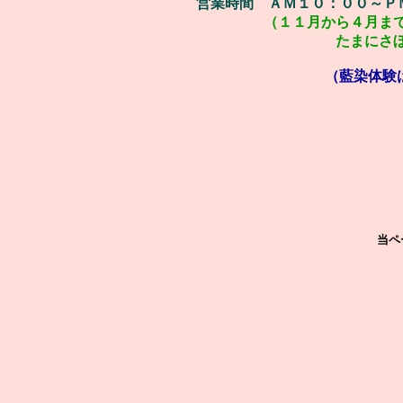
営業時間 ＡＭ１０：００～
（１１月から４月ま
たまにさ
（藍染体験
当ペ