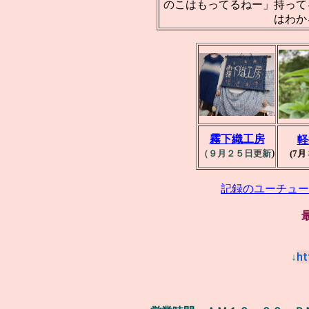
のこはもってるねー」持って
はわか
霧下織工房
軽
)
（９月２５日更新
(7
記録のユーチュー
ht
↓